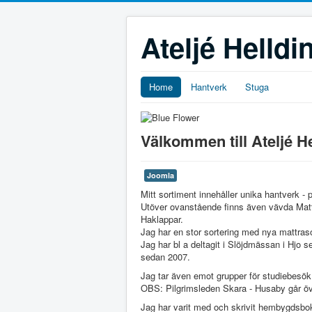
Ateljé Helldi
Home
Hantverk
Stuga
Välkommen till Ateljé He
Joomla
Mitt sortiment innehåller unika hantverk -
Utöver ovanstående finns även vävda Matt
Haklappar.
Jag har en stor sortering med nya mattrasor
Jag har bl a deltagit i Slöjdmässan i Hjo
sedan 2007.
Jag tar även emot grupper för studiebesök
OBS: Pilgrimsleden Skara - Husaby går öv
Jag har varit med och skrivit hembygdsbok