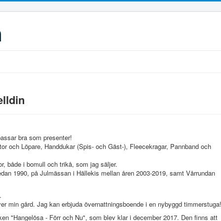
n
lldin
 passar bra som presenter!
or och Löpare, Handdukar (Spis- och Gäst-), Fleecekragar, Pannband och
, både i bomull och trikå, som jag säljer.
 sedan 1990, på Julmässan i Hällekis mellan åren 2003-2019, samt Vårrundan
.
er min gård. Jag kan erbjuda övernattningsboende i en nybyggd timmerstuga
en "Hangelösa - Förr och Nu", som blev klar i december 2017. Den finns att